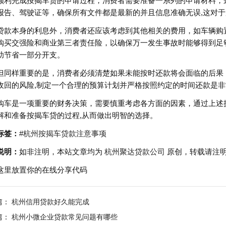
顺利完成按揭车贷的申请过程，消费者需要准备一系列的申请材料，
报告、驾驶证等，确保所有文件都是最新的并且信息准确无误,这对
贷款本身的利息外，消费者还应该考虑到其他相关的费用，如车辆购
购买交强险和商业第三者责任险，以确保万一发生事故时能够得到足
助节省一部分开支。
但同样重要的是，消费者必须清楚如果未能按时还款将会面临的后果
收回的风险,制定一个合理的预算计划并严格按照约定的时间还款是
购车是一项重要的财务决策，需要慎重考虑各方面的因素，通过上述
解和准备按揭车贷的过程,从而做出明智的选择。
标签：
#杭州按揭车贷款注意事项
说明：
如非注明，本站文章均为
杭州聚达贷款公司
原创，转载请注
这里放置你的在线分享代码
篇：
杭州信用贷款好久能完成
篇：
杭州小微企业贷款常见问题有哪些