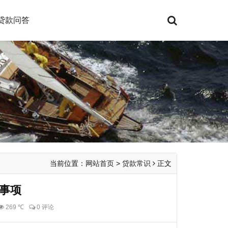
贷款问答
当前位置：
网站首页
>
贷款常识
正文
事项
269 ℃
0 评论