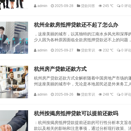
为许多人实现财务自由和梦想的途径之一，在利用房产进
admin
2025-09-28
贷款问答
245 ℃
0 评
杭州全款房抵押贷款还不起了怎么办
，这座美丽的城市，以其独特的江南水乡风光和深厚
少人因为各种原因面临全款房抵押贷款还不上的问题
讨在杭州全款房抵押贷款还不上时的解决办法。借款人需
admin
2025-09-27
贷款常识
232 ℃
0 评
杭州房产贷款还款方式
杭州房产贷款还款方式全解析随着中国房地产市场的蓬
州这座美丽的城市中，无论是本地居民还是外来务工
价使得许多人不得不借助银行贷款来实现购房梦想，本文
admin
2025-09-26
贷款常识
248 ℃
0 评
杭州按揭房抵押贷款可以提前还款吗
：杭州按揭房抵押贷款提前还款的可行性分析本文旨
款以及相关的影响和注意事项，通过分析现行政策、法