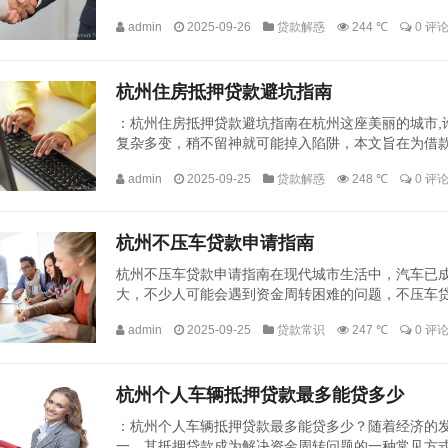
的借款人提供参考信息。引言随着房地产市场的不断发展
admin
2025-09-26
贷款解惑
244 ℃
0 评
杭州住房抵押贷款避坑指南
：杭州住房抵押贷款避坑指南在杭州这座美丽的城市,
复杂多变，稍不留神就可能掉入陷阱，本文旨在为借
押贷款时能够更加顺利、安全。了解贷款产品和政策深入
admin
2025-09-25
贷款解惑
248 ℃
0 评
杭州不压车贷款申请指南
杭州不压车贷款申请指南在现代城市生活中，汽车已
大，不少人可能会遇到资金周转困难的问题，不压车
不压车贷款的申请流程、所需材料以及注意事项,帮助您
admin
2025-09-25
贷款常识
247 ℃
0 评
杭州个人车辆抵押贷款最多能贷多少
：杭州个人车辆抵押贷款最多能贷多少？随着经济的发
一，其抵押贷款成为解决资金周转问题的一种常见方