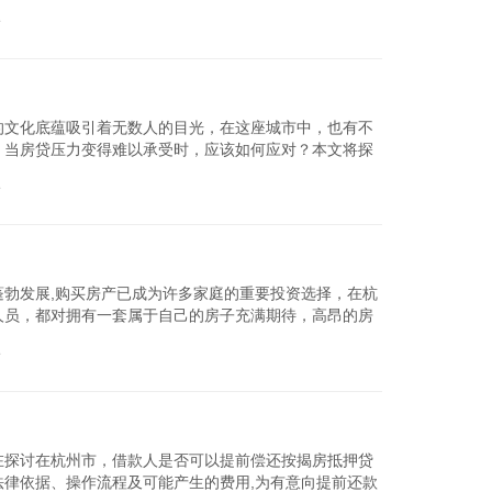
行抵押贷款的过...
论
查看详细
的文化底蕴吸引着无数人的目光，在这座城市中，也有不
，当房贷压力变得难以承受时，应该如何应对？本文将探
要仔细阅读并理...
论
查看详细
勃发展,购买房产已成为许多家庭的重要投资选择，在杭
人员，都对拥有一套属于自己的房子充满期待，高昂的房
将详细探讨杭...
论
查看详细
在探讨在杭州市，借款人是否可以提前偿还按揭房抵押贷
律依据、操作流程及可能产生的费用,为有意向提前还款