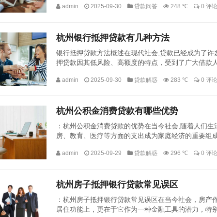
admin
2025-09-30
贷款问答
248 ℃
0 评
杭州银行抵押贷款有几种方法
银行抵押贷款方法概述在现代社会,贷款已经成为了许
押贷款因其低风险、高额度的特点，受到了广大借款
种抵押贷款方式，以满足不同客户的需求，本文将详细介
admin
2025-09-30
贷款解惑
283 ℃
0 评
杭州公积金消费贷款有哪些优势
：杭州公积金消费贷款的优势在当今社会,随着人们生
房、教育、医疗等方面的支出成为家庭经济的重要组
生，为市民提供了一种便捷、实惠的融资方式，本文将详
admin
2025-09-29
贷款解惑
296 ℃
0 评
杭州房子抵押银行贷款常见误区
：杭州房子抵押银行贷款常见误区在当今社会，房产
居住功能上，更在于它作为一种金融工具的潜力，特