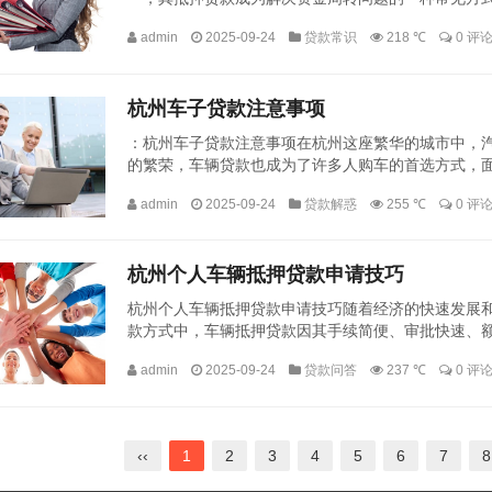
它受到多种因素的影响，包括车辆本身的价值、借款人的
admin
2025-09-24
贷款常识
218 ℃
0 评
杭州车子贷款注意事项
：杭州车子贷款注意事项在杭州这座繁华的城市中，
的繁荣，车辆贷款也成为了许多人购车的首选方式，
权益不受侵害，成为了许多消费者关心的问题，本文将为
admin
2025-09-24
贷款解惑
255 ℃
0 评
杭州个人车辆抵押贷款申请技巧
杭州个人车辆抵押贷款申请技巧随着经济的快速发展和
款方式中，车辆抵押贷款因其手续简便、审批快速、
经济发达城市，拥有车辆的人群数量庞大，车辆抵押贷款
admin
2025-09-24
贷款问答
237 ℃
0 评
‹‹
1
2
3
4
5
6
7
8