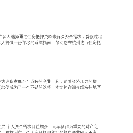
和金...
论
查看详细
许多人选择通过住房抵押贷款来解决资金需求，贷款过程
款人提供一份详尽的避坑指南，帮助您在杭州进行住房抵
了解...
论
查看详细
成为许多家庭不可或缺的交通工具，随着经济压力的增
贷款便成为了一个不错的选择，本文将详细介绍杭州地区
顺利完成贷款申请...
论
查看详细
展,个人资金需求日益增多，而车辆作为重要的财产之
式，在杭州市，个人车辆抵押贷款的额度并非固定不变，