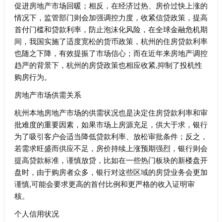
促进房地产市场回暖；相反，在经济过热、房价过快上涨的
情况下，监管部门则会加强调控力度，收紧信贷政策，提高
首付门槛和贷款利率，防止泡沫化风险，在全球金融危机期
间，我国实施了适度宽松的货币政策，杭州的住房贷款利率
也随之下降，有效提振了市场信心；而在近年来房地产调控
趋严的背景下，杭州的房贷政策也相应收紧,抑制了投机性
购房行为。
房地产市场供需关系
杭州本地房地产市场的供需状况也是决定住房贷款利率和审
批难度的重要因素，如果市场上房源充足，供大于求，银行
为了吸引客户会适当降低贷款利率、放松审批条件；反之，
若需求旺盛而供应不足，房价持续上涨预期强烈，银行则会
提高贷款标准，谨慎放贷，比如在一些热门板块的新楼盘开
盘时，由于购房者众多，银行对这些区域的房贷业务会更加
谨慎,可能会要求更高的首付比例和更严格的收入证明审
核。
个人信用状况