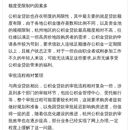
额度受限制约因素多
公积金贷款也存在明显的局限性，其中最主要的就是贷款额
度有限，由于各地公积金缴存基数和比例不同，以及资金池
的规模限制，杭州地区的公积金贷款最高额度相对不高，往
往难以满足一些高房价地段购房者的需求，公积金贷款的申
请条件较为苛刻，要求借款人连续足额缴存公积金一定期限
以上，且账户状态正常，对于一些自由职业者或刚参加工作
不久的年轻人来说，可能无法满足这些要求,从而无缘享受
公积金贷款带来的福利。
审批流程相对繁琐
与商业贷款相比，公积金贷款的审批流程相对复杂一些，涉
及到多个部门的审核环节，包括公积金管理中心、受托银行
等，整个审批过程可能需要较长时间，这就要求购房者提前
做好规划和准备，以免因贷款审批延迟影响购房进度，但值
得一提的是，随着信息化建设的推进，杭州公积金贷款的审
批效率也在逐步提高，部分业务已经实现了网上办理,一定
程度上缓解了这一问题。