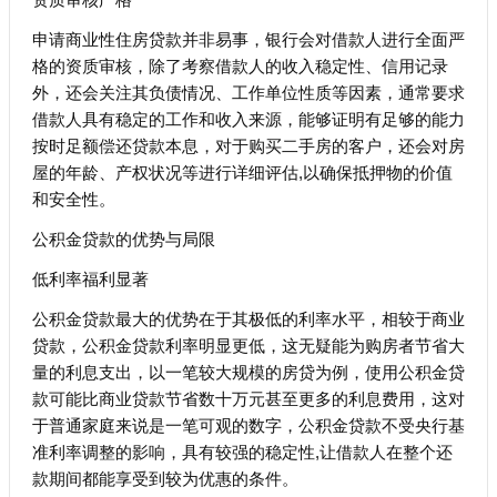
申请商业性住房贷款并非易事，银行会对借款人进行全面严
格的资质审核，除了考察借款人的收入稳定性、信用记录
外，还会关注其负债情况、工作单位性质等因素，通常要求
借款人具有稳定的工作和收入来源，能够证明有足够的能力
按时足额偿还贷款本息，对于购买二手房的客户，还会对房
屋的年龄、产权状况等进行详细评估,以确保抵押物的价值
和安全性。
公积金贷款的优势与局限
低利率福利显著
公积金贷款最大的优势在于其极低的利率水平，相较于商业
贷款，公积金贷款利率明显更低，这无疑能为购房者节省大
量的利息支出，以一笔较大规模的房贷为例，使用公积金贷
款可能比商业贷款节省数十万元甚至更多的利息费用，这对
于普通家庭来说是一笔可观的数字，公积金贷款不受央行基
准利率调整的影响，具有较强的稳定性,让借款人在整个还
款期间都能享受到较为优惠的条件。